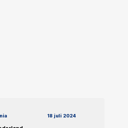
nia
18 juli 2024
Behandeling va
kanaalvernauwin