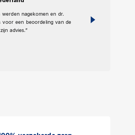
ederland
Ervaring van 
ken werden nagekomen en dr.
“Acht dagen later
 voor een beoordeling van de
fantastisch resul
zijn advies.”
na de operatie ge
Lees meer