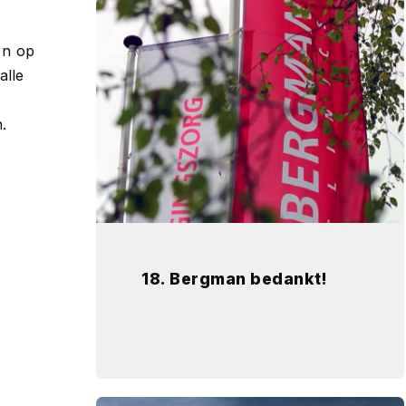
en op
alle
.
18. Bergman bedankt!